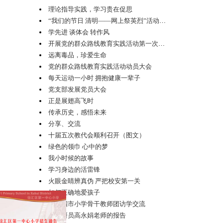
理论指导实践，学习贵在促思
“我们的节日 清明——网上祭英烈”活动启动仪式
学先进 谈体会 转作风
开展党的群众路线教育实践活动第一次学习活动
远离毒品，珍爱生命
党的群众路线教育实践活动动员大会
每天运动一小时 拥抱健康一辈子
党支部发展党员大会
正是展翅高飞时
传承历史，感悟未来
分享、交流
十届五次教代会顺利召开（图文）
绿色的领巾 心中的梦
我小时候的故事
学习身边的活雷锋
火眼金睛辨真伪 严把校安第一关
如何正确地爱孩子
迎接四市小学骨干教师团访学交流
区教研员高永娟老师的报告