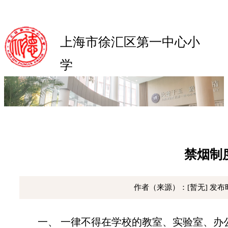
上海市徐汇区第一中心小
学
Shanghai Xuhui No.1 Central Primary School
禁烟制
作者（来源）：[暂无]
发布时
一、
一律不得在
学校的教室、实验室、办