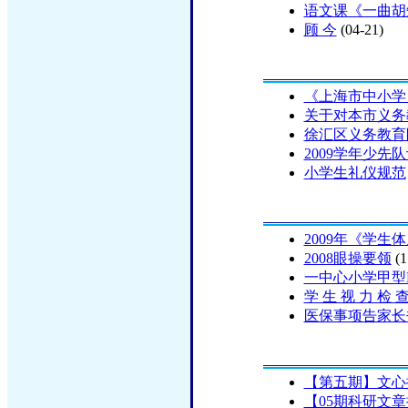
语文课《一曲胡
顾 今
(04-21)
《上海市中小学
关于对本市义务
徐汇区义务教育
2009学年少先
小学生礼仪规范
2009年《学
2008眼操要领
(1
一中心小学甲型
学 生 视 力 检 查
医保事项告家长
【第五期】文心
【05期科研文