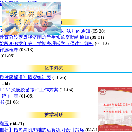
笳救孤城》（张芊）
(05-06)
学生工作
 幼儿园学生资助资金管理实施办法》的通知
(05-20)
教育阶段家庭经济困难学生实施资助的通知
(09-01)
阶段2009学年第二学期办理转学（借读）须知
(01-12)
队评选程序
(03-13)
(01-06)
体卫科艺
生体质健康标准》情况统计表
(11-26)
1-04)
H1N1流感疫苗接种工作方案
(11-04)
 统 计 表
(01-06)
书
(01-06)
教学科研
撷玉
(04-21)
章推荐】指向高阶思维的运算练习设计策略
(04-21)